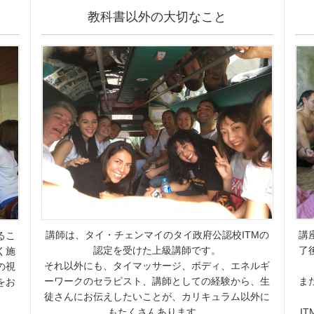
教科書以外の大切なこと
講師は、タイ・チェンマイのタイ政府公認校ITMの
講
るこ
認定を受けた上級講師です。
了
く施
それ以外にも、タイマッサージ、ボディ、エネルギ
の視
ーワークのセラピスト、講師としての経験から、生
ま
をお
徒さんにお伝えしたいことが、カリキュラム以外に
もたくさんあります。
I