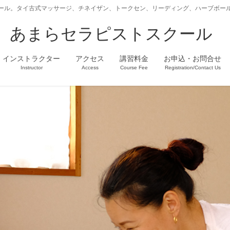
ール。タイ古式マッサージ、チネイザン、トークセン、リーディング、ハーブボー
あまらセラピストスクール
インストラクター
アクセス
講習料金
お申込・お問合せ
Instructor
Access
Course Fee
Registration/Contact Us